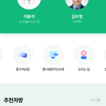
이윤석
김수영
오토플러스(주)
차4989
중고차상담
종사원온라인교육
오시는 길
추천차량