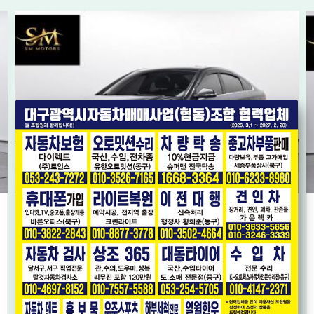
[현대] LF쏘나타 뉴라이즈 LPi 렌터카 모던
* 단순교환 * 가성비 좋은 LPG 모델 * 내비게이션,후방카메라 *
2018년08월
8.1만km
1,100
오토
만원