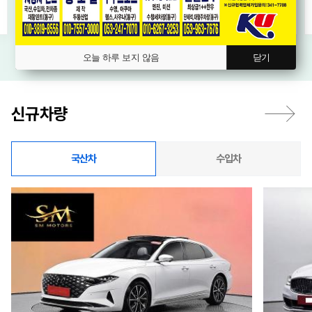
오늘 하루 보지 않음
닫기
신규차량
국산차
수입차