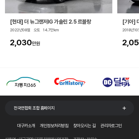
[현대] 더 뉴그랜저IG 가솔린 2.5 르블랑
[기아] 더
2022년08월
오토
14.7만km
2018년10
2,030
2,0
만원
전국연합회 조합 홈페이지
대구카소개
개인정보처리방침
찾아오시는 길
관리자로그인