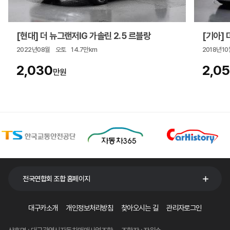
[현대] 더 뉴그랜저IG 가솔린 2.5 르블랑
[기아] 더
2022년08월
오토
14.7만km
2018년10
2,030
2,0
만원
전국연합회 조합 홈페이지
대구카소개
개인정보처리방침
찾아오시는 길
관리자로그인