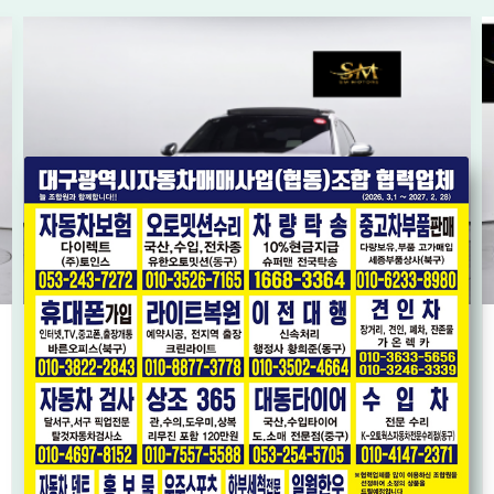
DI 엘레강스 프레스티지
[현대] LF쏘나타 뉴라이즈 LPi 
UD * 스마트키2EA *
* 단순교환 * 가성비 좋은 LPG 모델 * 
2018년08월
8.1만km
2,169
오토
만원