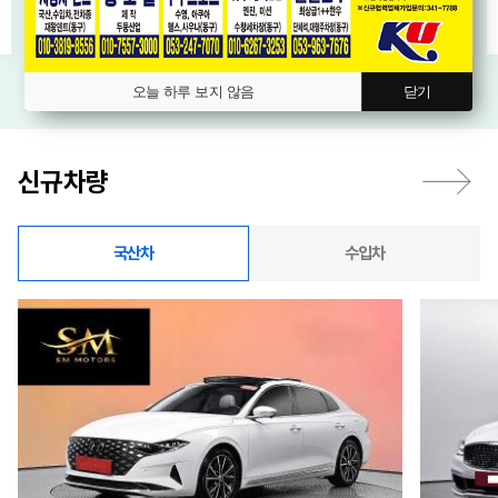
오늘 하루 보지 않음
닫기
신규차량
국산차
수입차