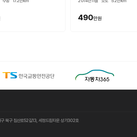
수동
17.2만km
2014년11월
오토
5.2만km
490
원
만원
8 대구 북구 침산로52길13, 세정드림타운 상가302호