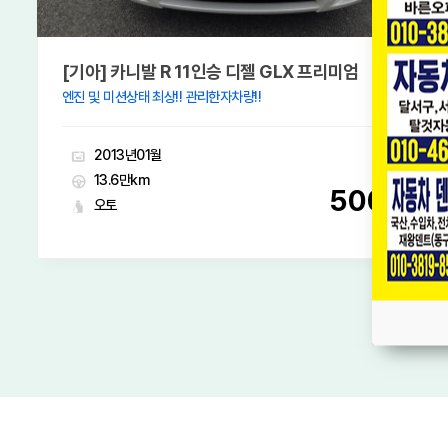
[기아] 더 뉴스포티지R 디젤 R2.0 2WD 트렌디
무사고차량!! 엔진미션상태좋음!!
2013년08월
15.1만km
600
오토
만원