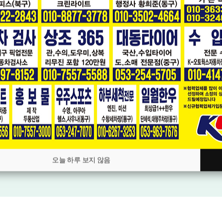
[기아] 봉고Ⅲ화물 CRDi 킹캡 초장축
2016년03월
17.2만km
770
수동
만원
오늘 하루 보지 않음