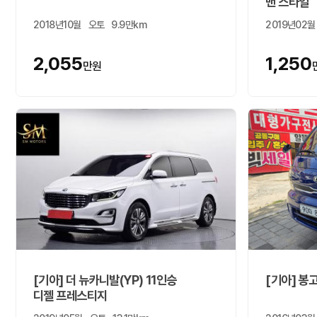
밴 스타일
2018년10월
오토
9.9만km
2019년02월
2,055
1,250
만원
[기아] 더 뉴카니발(YP) 11인승
[기아] 봉
디젤 프레스티지