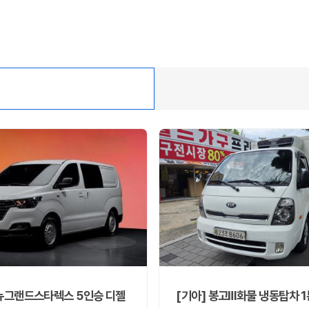
 뉴그랜드스타렉스 5인승 디젤
[기아] 봉고Ⅲ화물 냉동탑차 1