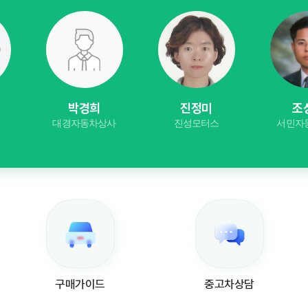
진정미
조상환
진
사
진성모터스
서민자동차상사
고속자
구매가이드
중고차상담