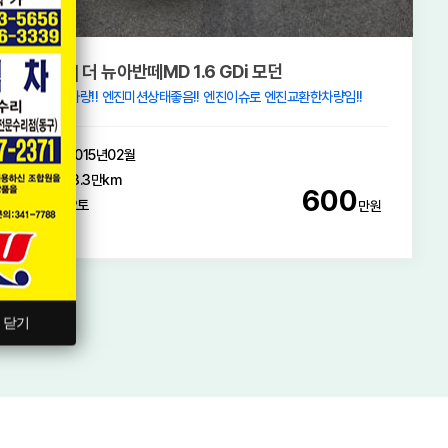
[아우디] A6(5세대) 45 TDI 콰트로 프리미엄
* 1인신조 무사고 * 고스트 클로징 작업 * 차량 컨디션 완벽 *
2021년06월
4.4만km
3,820
오토
만원
닫기