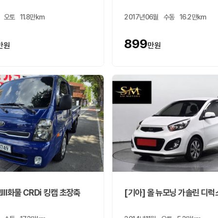
오토
11.8만km
2017년06월
수동
16.2만km
899
만원
만원
고Ⅲ화물 CRDi 킹캡 초장축
[기아] 올 뉴모닝 가솔린 디럭