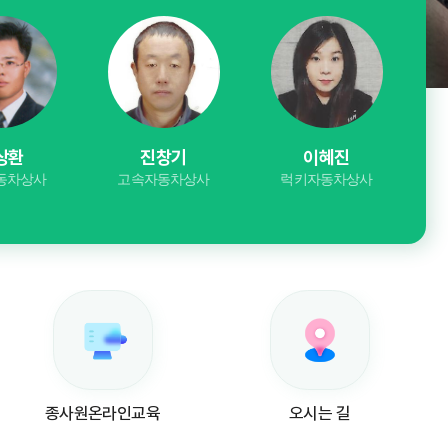
창기
이혜진
최영호
동차상사
럭키자동차상사
영제오토월드
종사원온라인교육
오시는 길