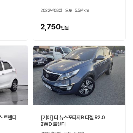
2022년08월
오토
5.5만km
2,750
만원
스 트렌디
[기아] 더 뉴스포티지R 디젤 R2.0
2WD 트렌디