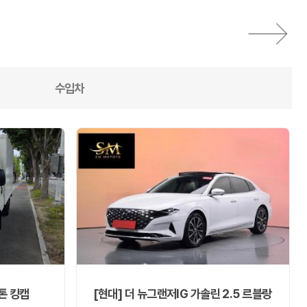
수입차
톤 킹캡
[현대] 더 뉴그랜저IG 가솔린 2.5 르블랑