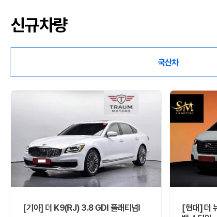
신규차량
국산차
[기아] 더 K9(RJ) 3.8 GDI 플래티넘Ⅰ
[현대] 더