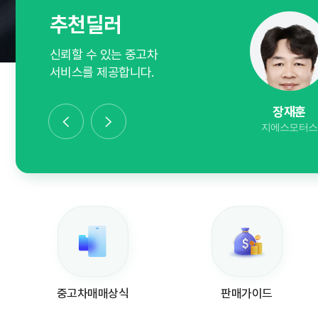
추천딜러
신뢰할 수 있는 중고차
서비스를 제공합니다.
김기주
장재훈
박경희
스카이모터스
지에스모터스
대경자동차상
중고차매매상식
판매가이드