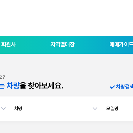
회원사
지역별매장
매매가이
요?
는 차량
을 찾아보세요.
차량검
차명
모델명