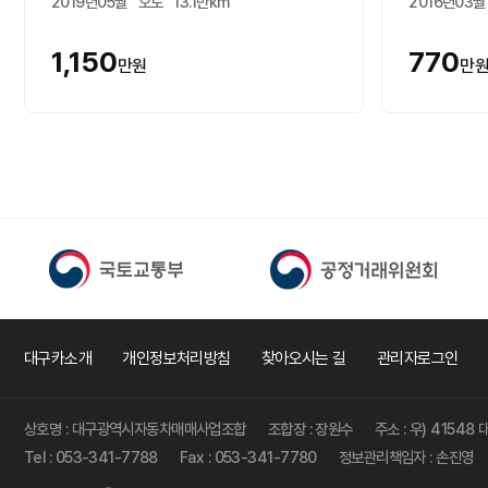
2019년05월
오토
13.1만km
2016년03월
1,150
770
만원
만
대구카소개
개인정보처리방침
찾아오시는 길
관리자로그인
상호명 : 대구광역시자동차매매사업조합
조합장 : 장원수
주소 : 우) 4154
Tel : 053-341-7788
Fax : 053-341-7780
정보관리책임자 : 손진영