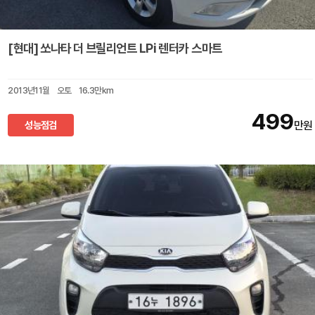
[현대] 쏘나타 더 브릴리언트 LPi 렌터카 스마트
2013년11월
오토
16.3만km
499
성능점검
만원