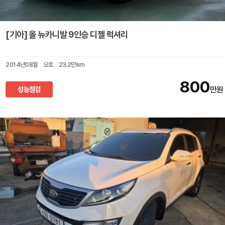
[기아] 올 뉴카니발 9인승 디젤 럭셔리
2014년08월
오토
23.2만km
800
성능점검
만원