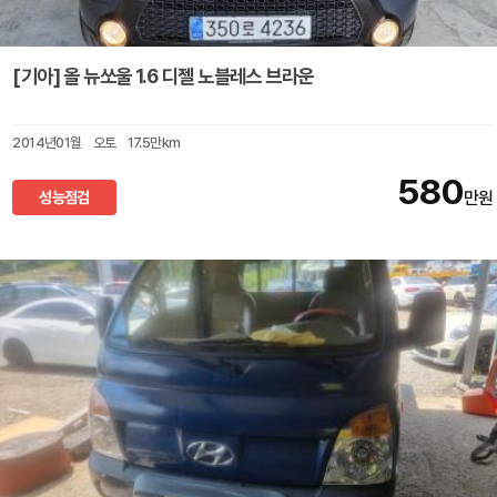
[기아] 올 뉴쏘울 1.6 디젤 노블레스 브라운
2014년01월
오토
17.5만km
580
성능점검
만원