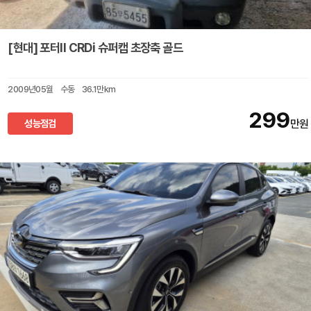
[현대] 포터II CRDi 슈퍼캡 초장축 골드
2009년05월
수동
36.1만km
299
성능점검
만원