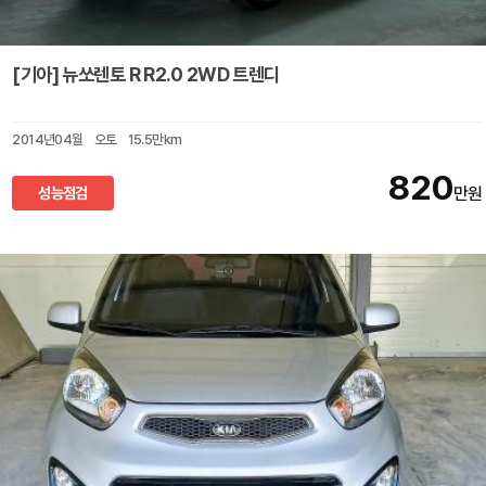
[기아] 뉴쏘렌토 R R2.0 2WD 트렌디
2014년04월
오토
15.5만km
820
성능점검
만원