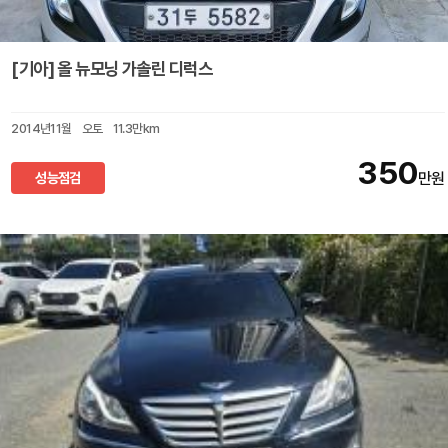
[기아] 올 뉴모닝 가솔린 디럭스
2014년11월
오토
11.3만km
350
성능점검
만원