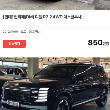
[현대] 싼타페(DM) 디젤 R2.2 4WD 익스클루시브
2012년06월
오토
20.9만km
850
성능점검
만원