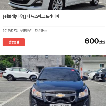
[쉐보레(대우)] 더 뉴스파크 프리미어
2019년07월
무단변속기
13.4만km
600
성능점검
만원