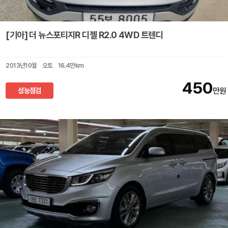
[기아] 더 뉴스포티지R 디젤 R2.0 4WD 트렌디
2013년10월
오토
16.4만km
450
성능점검
만원