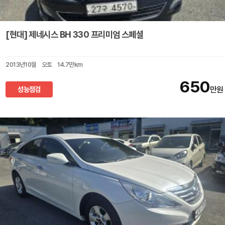
[현대] 제네시스 BH 330 프리미엄 스페셜
2013년10월
오토
14.7만km
650
성능점검
만원