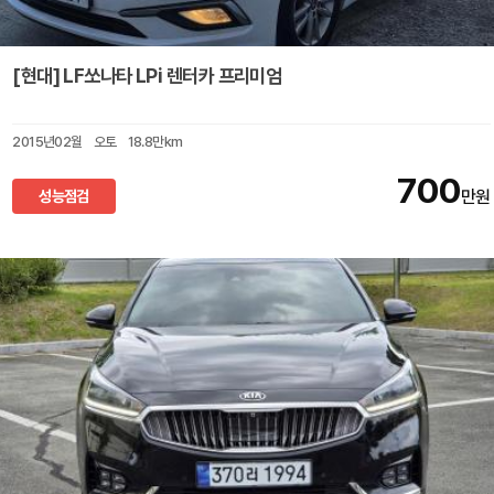
[현대] LF쏘나타 LPi 렌터카 프리미엄
2015년02월
오토
18.8만km
700
성능점검
만원