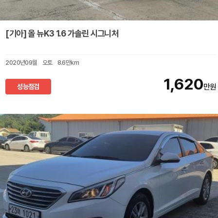
[기아] 올 뉴K3 1.6 가솔린 시그니처
2020년09월
오토
8.6만km
1,620
성능점검
만원