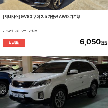
[제네시스] GV80 쿠페 2.5 가솔린 AWD 기본형
2024년02월
오토
2만km
6,050
성능점검
만원