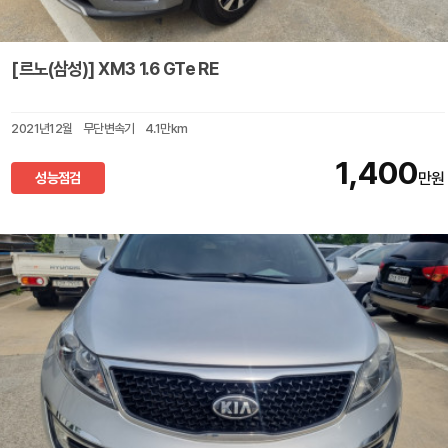
[르노(삼성)] XM3 1.6 GTe RE
2021년12월
무단변속기
4.1만km
1,400
성능점검
만원