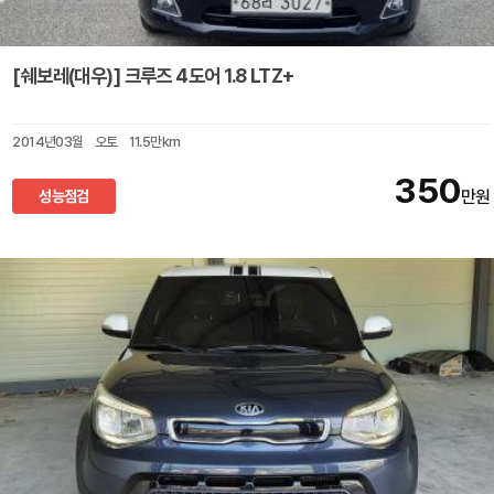
[쉐보레(대우)] 크루즈 4도어 1.8 LTZ+
2014년03월
오토
11.5만km
350
성능점검
만원