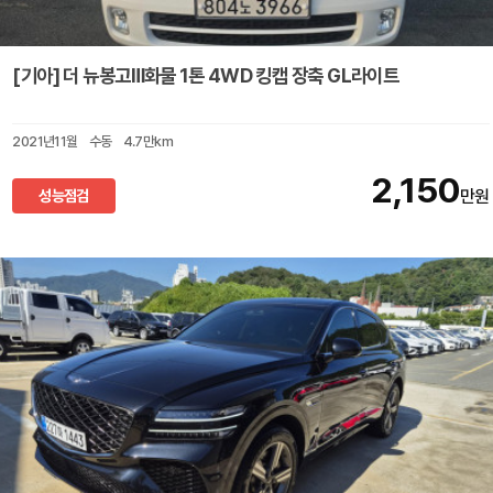
[기아] 더 뉴봉고Ⅲ화물 1톤 4WD 킹캡 장축 GL라이트
2021년11월
수동
4.7만km
2,150
성능점검
만원