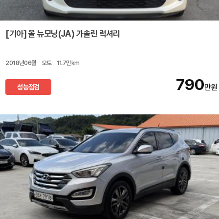
[기아] 올 뉴모닝(JA) 가솔린 럭셔리
2018년06월
오토
11.7만km
790
성능점검
만원