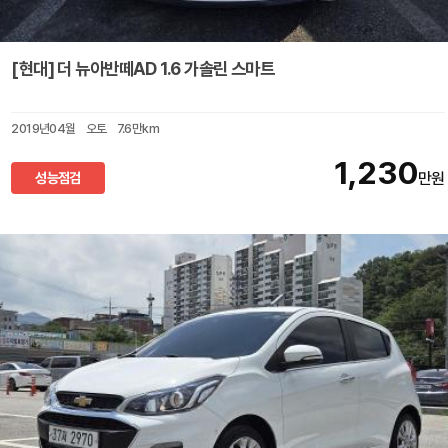
[현대] 더 뉴아반떼AD 1.6 가솔린 스마트
2019년04월
오토
7.6만km
1,230
성능점검
만원