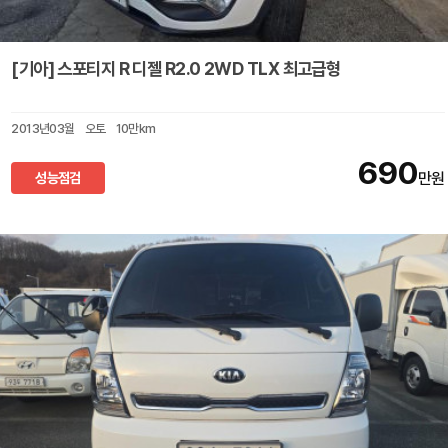
[기아] 스포티지 R 디젤 R2.0 2WD TLX 최고급형
2013년03월
오토
10만km
690
성능점검
만원