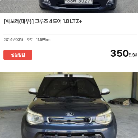
[쉐보레(대우)] 크루즈 4도어 1.8 LTZ+
2014년03월
오토
11.5만km
350
성능점검
만원