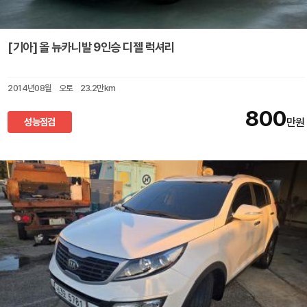
[기아] 올 뉴카니발 9인승 디젤 럭셔리
2014년08월
오토
23.2만km
800
성능점검
만원