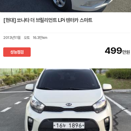
[현대] 쏘나타 더 브릴리언트 LPi 렌터카 스마트
2013년11월
오토
16.3만km
499
성능점검
만원