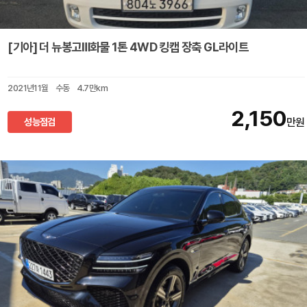
[기아] 더 뉴봉고Ⅲ화물 1톤 4WD 킹캡 장축 GL라이트
2021년11월
수동
4.7만km
2,150
성능점검
만원