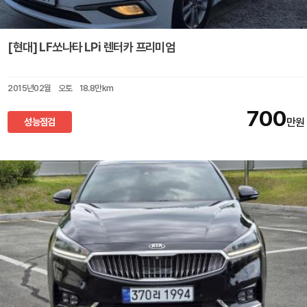
[현대] LF쏘나타 LPi 렌터카 프리미엄
2015년02월
오토
18.8만km
700
성능점검
만원