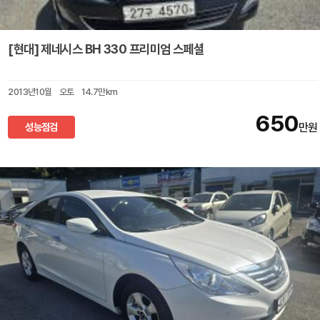
[현대] 제네시스 BH 330 프리미엄 스페셜
2013년10월
오토
14.7만km
650
성능점검
만원