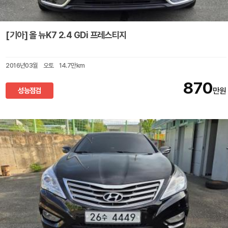
[기아] 올 뉴K7 2.4 GDi 프레스티지
2016년03월
오토
14.7만km
870
성능점검
만원