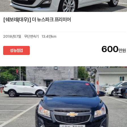
[쉐보레(대우)] 더 뉴스파크 프리미어
2019년07월
무단변속기
13.4만km
600
성능점검
만원