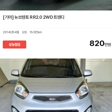
[기아] 뉴쏘렌토 R R2.0 2WD 트렌디
2014년04월
오토
15.5만km
820
성능점검
만원