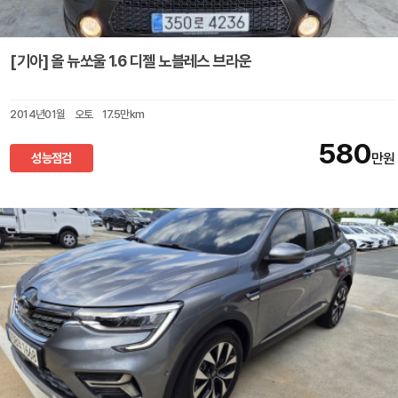
[기아] 올 뉴쏘울 1.6 디젤 노블레스 브라운
2014년01월
오토
17.5만km
580
성능점검
만원