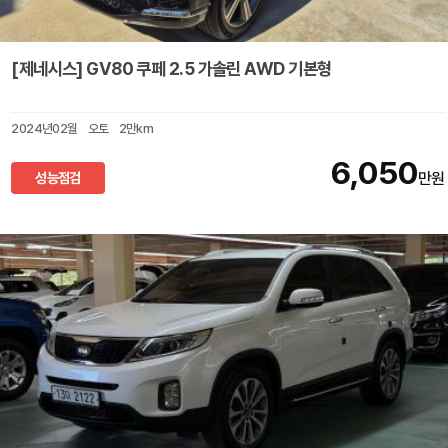
[제네시스] GV80 쿠페 2.5 가솔린 AWD 기본형
2024년02월
오토
2만km
6,050
성능점검
만원