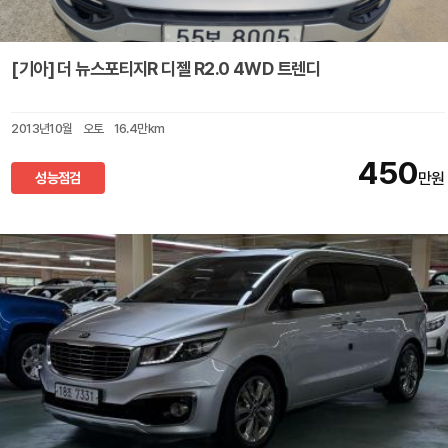
[기아] 더 뉴스포티지R 디젤 R2.0 4WD 트렌디
2013년10월
오토
16.4만km
450
성능점검
만원