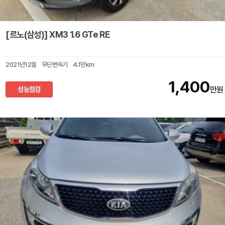
[르노(삼성)] XM3 1.6 GTe RE
2021년12월
무단변속기
4.1만km
1,400
성능점검
만원