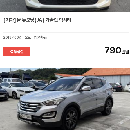
[기아] 올 뉴모닝(JA) 가솔린 럭셔리
2018년06월
오토
11.7만km
790
성능점검
만원