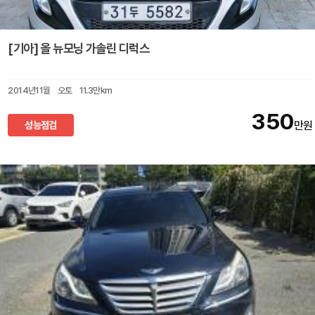
[기아] 올 뉴모닝 가솔린 디럭스
2014년11월
오토
11.3만km
350
성능점검
만원