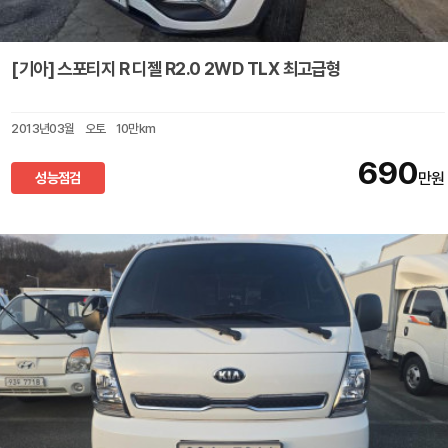
[기아] 스포티지 R 디젤 R2.0 2WD TLX 최고급형
2013년03월
오토
10만km
690
성능점검
만원