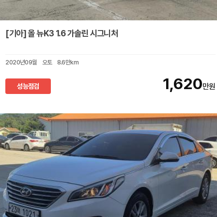
[기아] 올 뉴K3 1.6 가솔린 시그니처
2020년09월
오토
8.6만km
1,620
성능점검
만원