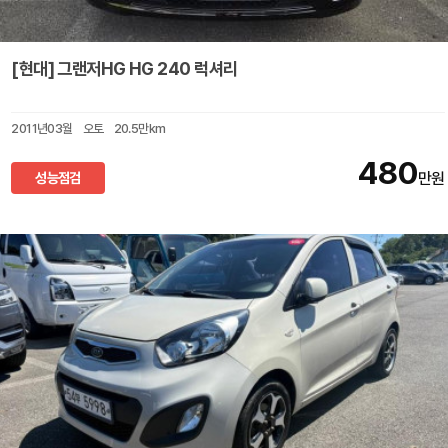
[현대] 그랜저HG HG 240 럭셔리
2011년03월
오토
20.5만km
480
성능점검
만원