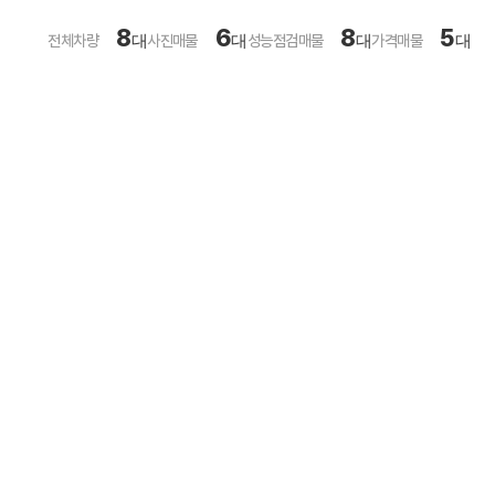
8
6
8
5
전체차량
대
사진매물
대
성능점검매물
대
가격매물
대