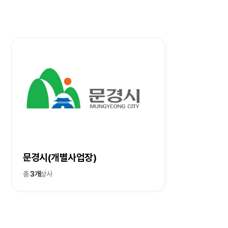
문경시(개별사업장)
총
3개
상사