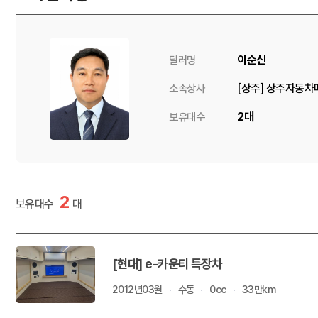
이순신
딜러명
[상주] 상주자동
소속상사
2대
보유대수
2
보유대수
대
[현대] e-카운티 특장차
2012년03월
수동
0cc
33만km