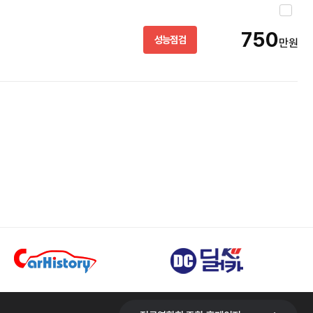
750
성능점검
만원