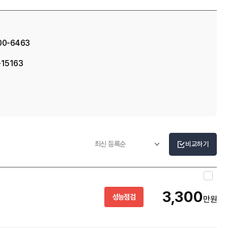
00-6463
-15163
비교하기
3,300
성능점검
만원