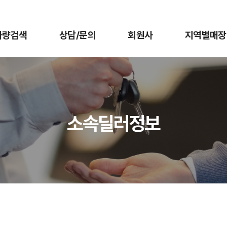
차량검색
상담/문의
회원사
지역별매장
소속딜러정보